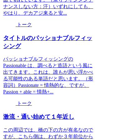
ナンスしない方：汗）いずれにしても、
やはり、デカアジ来ると安...
トーク
タイトルのパッショナブルフィッ
シング
パッショナブルフィッシングの
Passionable は、調べると造語という風に
出てきます。これは、誰もが思い浮かべ
る可能性のある単語だと思います。（形
容詞）Passionate = 情熱的な、ですが、
Passion + able = 情熱+...
トーク
激流・通い始めて１年近し
この周辺では、橋の下の方が有名なので
すが、こちら側は、わずか３年前位から