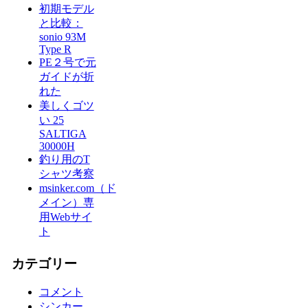
初期モデル
と比較：
sonio 93M
Type R
PE２号で元
ガイドが折
れた
美しくゴツ
い 25
SALTIGA
30000H
釣り用のT
シャツ考察
msinker.com（ド
メイン）専
用Webサイ
ト
カテゴリー
コメント
シンカー