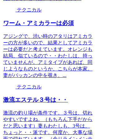
テクニカル
ワーム・アミカラーは必須
アジングで、渋い時のアタリはアミカラ
ーの方が多いので、結果としてアミカラ
ーは必要だと考えています。オレンジも
結局、似ているので・・わたしは、持っ
ていませんが。アミタイプがあれば、同
じようなものというか、こちらが本家。
妻がバッカンの中を覗き、...
テクニカル
激流エステル３号は・・
激流の釣り場が条件です。３号は、切れ
やすいですよね。（もちろん下手だから
だと思います）妻もわたしも、3号は、
ちょっと・・派です。何度か、大事な場
面で切れています。（余りラインメンテ