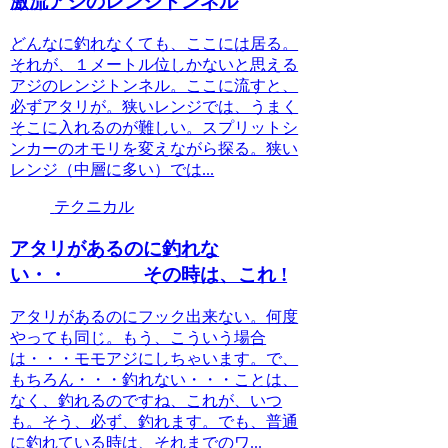
激流アジのレンジトンネル
どんなに釣れなくても、ここには居る。
それが、１メートル位しかないと思える
アジのレンジトンネル。ここに流すと、
必ずアタリが。狭いレンジでは、うまく
そこに入れるのが難しい。スプリットシ
ンカーのオモリを変えながら探る。狭い
レンジ（中層に多い）では...
テクニカル
アタリがあるのに釣れな
い・・ その時は、これ !
アタリがあるのにフック出来ない。何度
やっても同じ。もう、こういう場合
は・・・モモアジにしちゃいます。で、
もちろん・・・釣れない・・・ことは、
なく、釣れるのですね、これが、いつ
も。そう、必ず、釣れます。でも、普通
に釣れている時は、それまでのワ...