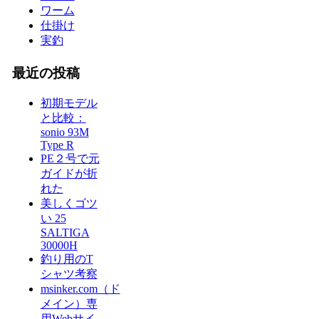
ワーム
仕掛け
実釣
最近の投稿
初期モデル
と比較：
sonio 93M
Type R
PE２号で元
ガイドが折
れた
美しくゴツ
い 25
SALTIGA
30000H
釣り用のT
シャツ考察
msinker.com（ド
メイン）専
用Webサイ