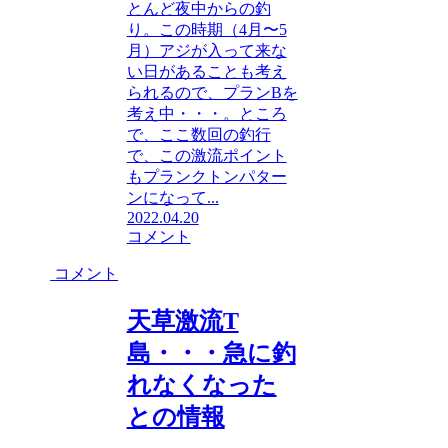
とんど夜中からの釣
り。この時期（4月〜5
月）アジが入って来な
い日があることも考え
られるので、プランBを
考え中・・・。ところ
で、ここ数回の釣行
で、この激流ポイント
もプランクトンパター
ンになって...
2022.04.20
コメント
コメント
天草激流T
島・・・急に釣
れなくなった
との情報