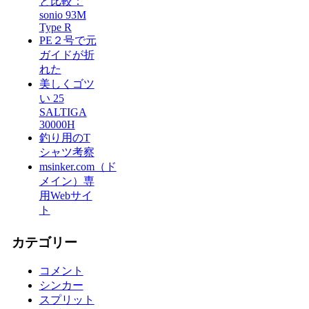
と比較：
sonio 93M
Type R
PE２号で元
ガイドが折
れた
美しくゴツ
い 25
SALTIGA
30000H
釣り用のT
シャツ考察
msinker.com（ド
メイン）専
用Webサイ
ト
カテゴリー
コメント
シンカー
スプリット