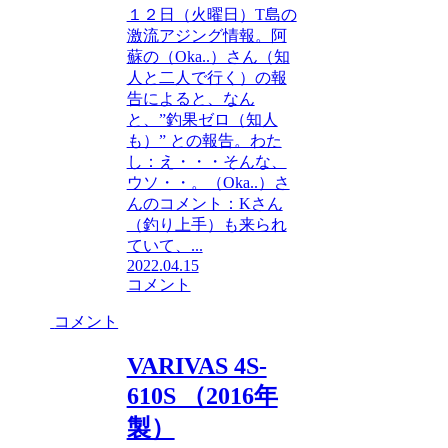
１２日（火曜日）T島の
激流アジング情報。阿
蘇の（Oka..）さん（知
人と二人で行く）の報
告によると、なん
と、”釣果ゼロ（知人
も）” との報告。わた
し：え・・・そんな、
ウソ・・。（Oka..）さ
んのコメント：Kさん
（釣り上手）も来られ
ていて、...
2022.04.15
コメント
コメント
VARIVAS 4S-
610S （2016年
製）