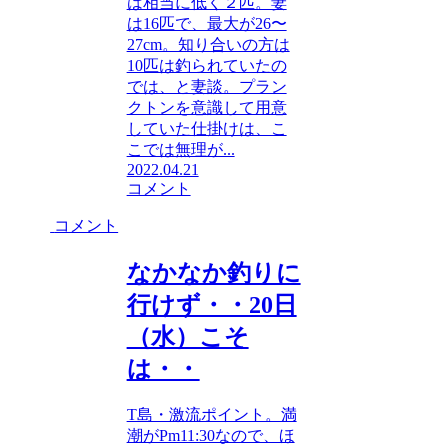
は相当に低く２匹。妻
は16匹で、最大が26〜
27cm。知り合いの方は
10匹は釣られていたの
では、と妻談。プラン
クトンを意識して用意
していた仕掛けは、こ
こでは無理が...
2022.04.21
コメント
コメント
なかなか釣りに
行けず・・20日
（水）こそ
は・・
T島・激流ポイント。満
潮がPm11:30なので、ほ