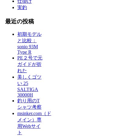
仕掛け
実釣
最近の投稿
初期モデル
と比較：
sonio 93M
Type R
PE２号で元
ガイドが折
れた
美しくゴツ
い 25
SALTIGA
30000H
釣り用のT
シャツ考察
msinker.com（ド
メイン）専
用Webサイ
ト