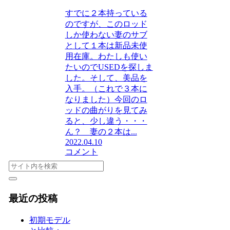
すでに２本持っている
のですが、このロッド
しか使わない妻のサブ
として１本は新品未使
用在庫。わたしも使い
たいのでUSEDを探しま
した。そして、美品を
入手。（これで３本に
なりました）今回のロ
ッドの曲がりを見てみ
ると、少し違う・・・
ん？ 妻の２本は...
2022.04.10
コメント
最近の投稿
初期モデル