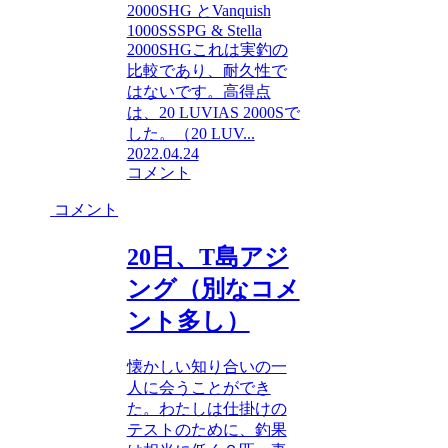
2000SHG とVanquish
1000SSSPG & Stella
2000SHGこれは実釣の
比較であり、耐久性で
はないです。高得点
は、20 LUVIAS 2000Sで
した。（20 LUV...
2022.04.24
コメント
コメント
20日、T島アジ
ング（別なコメ
ント多し）
懐かしい知り合いの一
人に会うことができ
た。わたしは仕掛けの
テストのために、釣果