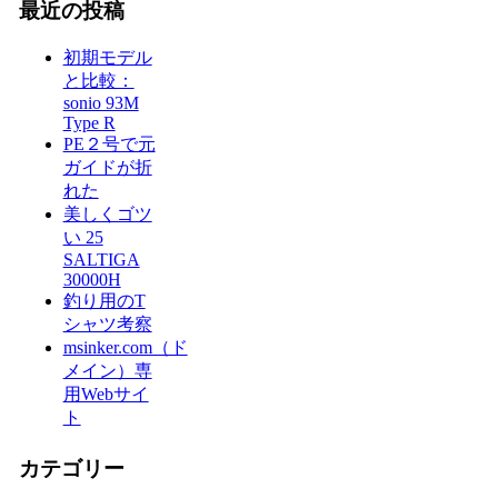
最近の投稿
初期モデル
と比較：
sonio 93M
Type R
PE２号で元
ガイドが折
れた
美しくゴツ
い 25
SALTIGA
30000H
釣り用のT
シャツ考察
msinker.com（ド
メイン）専
用Webサイ
ト
カテゴリー