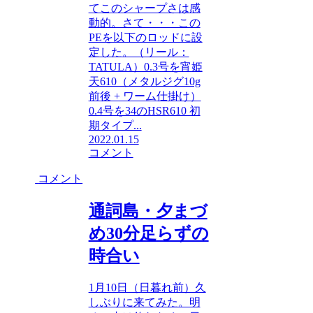
てこのシャープさは感
動的。さて・・・この
PEを以下のロッドに設
定した。（リール：
TATULA）0.3号を宵姫
天610（メタルジグ10g
前後 + ワーム仕掛け）
0.4号を34のHSR610 初
期タイプ...
2022.01.15
コメント
コメント
通詞島・夕まづ
め30分足らずの
時合い
1月10日（日暮れ前）久
しぶりに来てみた。明