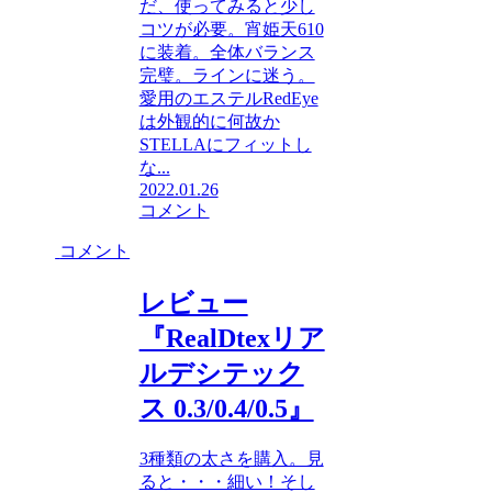
だ、使ってみると少し
コツが必要。宵姫天610
に装着。全体バランス
完璧。ラインに迷う。
愛用のエステルRedEye
は外観的に何故か
STELLAにフィットし
な...
2022.01.26
コメント
コメント
レビュー
『RealDtexリア
ルデシテック
ス 0.3/0.4/0.5』
3種類の太さを購入。見
ると・・・細い！そし