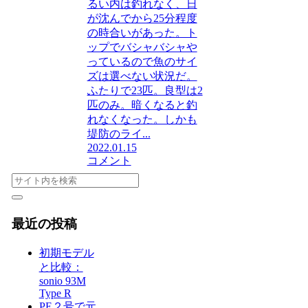
るい内は釣れなく、日
が沈んでから25分程度
の時合いがあった。ト
ップでバシャバシャや
っているので魚のサイ
ズは選べない状況だ。
ふたりで23匹。良型は2
匹のみ。暗くなると釣
れなくなった。しかも
堤防のライ...
2022.01.15
コメント
最近の投稿
初期モデル
と比較：
sonio 93M
Type R
PE２号で元