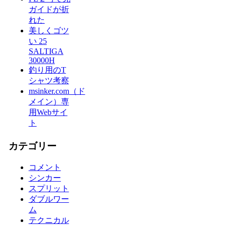
ガイドが折
れた
美しくゴツ
い 25
SALTIGA
30000H
釣り用のT
シャツ考察
msinker.com（ド
メイン）専
用Webサイ
ト
カテゴリー
コメント
シンカー
スプリット
ダブルワー
ム
テクニカル