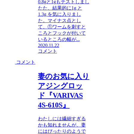
0.8gと1gもテストしまし
たた、結果的に1g と
1.3g を気に入りまし
た。マイナス点とし
て、①ワームを刺すと
ころとフックが付いて
いるところの幅が...
2020.11.22
コメント
コメント
妻のお気に入り
アジングロッ
ド『VARIVAS
4S-610S』
わたしには繊細すぎる
かも知れませんが、妻
にはぴったりのようで