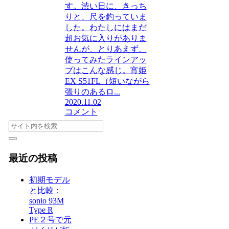
す。渋い日に、きっち
りと、尺を釣っていま
した。わたしにはまだ
超お気に入りがありま
せんが、とりあえず、
使ってみたラインアッ
プはこんな感じ。宵姫
EX S51FL（短いながら
張りのあるロ...
2020.11.02
コメント
最近の投稿
初期モデル
と比較：
sonio 93M
Type R
PE２号で元