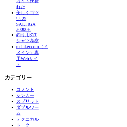
ガイドが折
れた
美しくゴツ
い 25
SALTIGA
30000H
釣り用のT
シャツ考察
msinker.com（ド
メイン）専
用Webサイ
ト
カテゴリー
コメント
シンカー
スプリット
ダブルワー
ム
テクニカル
トーク