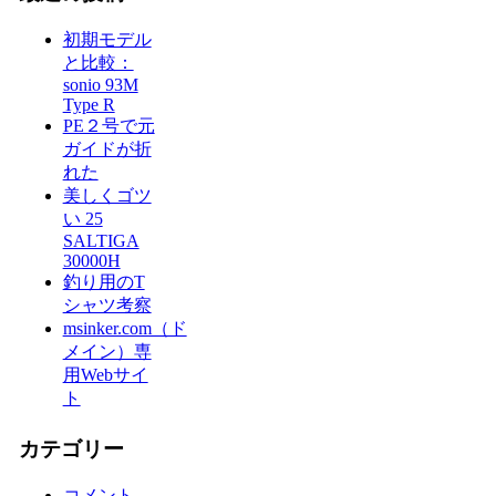
初期モデル
と比較：
sonio 93M
Type R
PE２号で元
ガイドが折
れた
美しくゴツ
い 25
SALTIGA
30000H
釣り用のT
シャツ考察
msinker.com（ド
メイン）専
用Webサイ
ト
カテゴリー
コメント