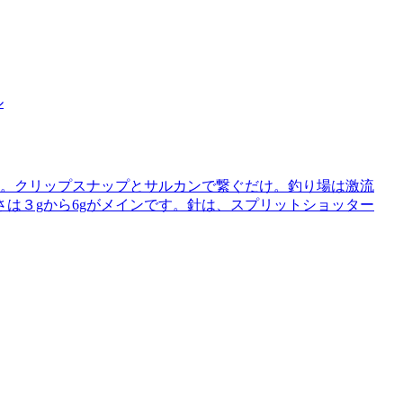
ル
号。クリップスナップとサルカンで繋ぐだけ。釣り場は激流
は３gから6gがメインです。針は、スプリットショッター