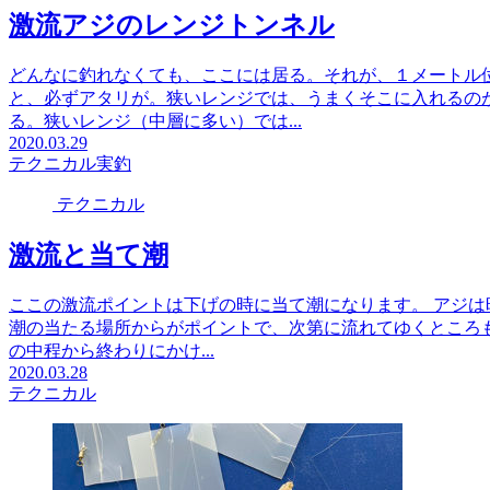
激流アジのレンジトンネル
どんなに釣れなくても、ここには居る。それが、１メートル
と、必ずアタリが。狭いレンジでは、うまくそこに入れるの
る。狭いレンジ（中層に多い）では...
2020.03.29
テクニカル
実釣
テクニカル
激流と当て潮
ここの激流ポイントは下げの時に当て潮になります。 アジ
潮の当たる場所からがポイントで、次第に流れてゆくところ
の中程から終わりにかけ...
2020.03.28
テクニカル