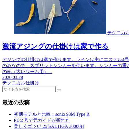
テクニカ
激流アジングの仕掛けは家で作る
アジングの仕掛けは家で作ります。ラインは主にエステル4
のみなので、スプリットシンカーを使います。シンカーの重さ
の#6（太いワーム用）...
2020.03.28
テクニカル
仕掛け
最近の投稿
初期モデルと比較：sonio 93M Type R
PE２号で元ガイドが折れた
美しくゴツい 25 SALTIGA 30000H