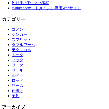
釣り用のTシャツ考察
msinker.com（ドメイン）専用Webサイト
カテゴリー
コメント
シンカー
スプリット
ダブルワーム
テクニカル
トーク
フック
リーダー
リール
ルアー
ロッド
ワーム
仕掛け
実釣
アーカイブ