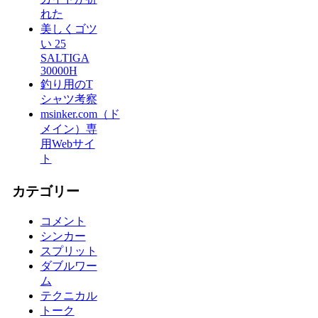
れた
美しくゴツ
い 25
SALTIGA
30000H
釣り用のT
シャツ考察
msinker.com（ド
メイン）専
用Webサイ
ト
カテゴリー
コメント
シンカー
スプリット
ダブルワー
ム
テクニカル
トーク