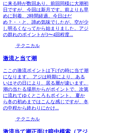
に来る時が数回あり。前回同様に大潮初
日ですが、今回は新月です。前よりも早
めに到着。2時間経過。今日はだ
め？・・と、諦め気味でしたが、空が少
し明るくなってから始まりました。アジ
の群れのポイントが3〜4回程度...
テクニカル
激流と当て潮
ここの激流ポイントは下げの時に当て潮
になります。 アジは時期により、ある
いはその日により、居る層が違います。
潮の当たる場所からがポイントで、次第
に流れてゆくところもポイント。 夏か
ら冬の初めまではこんな感じですが、冬
の中程から終わりにかけ...
テクニカル
激流当て潮正面は暗中模索（アジ