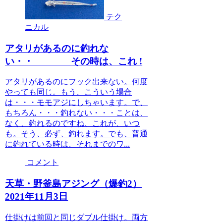
テク
ニカル
アタリがあるのに釣れな
い・・ その時は、これ !
アタリがあるのにフック出来ない。何度
やっても同じ。もう、こういう場合
は・・・モモアジにしちゃいます。で、
もちろん・・・釣れない・・・ことは、
なく、釣れるのですね、これが、いつ
も。そう、必ず、釣れます。でも、普通
に釣れている時は、それまでのワ...
コメント
天草・野釜島アジング（爆釣2）
2021年11月3日
仕掛けは前回と同じダブル仕掛け。両方