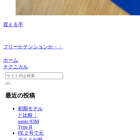
震える手
フリーかテンションか・・
ホーム
テクニカル
最近の投稿
初期モデル
と比較：
sonio 93M
Type R
PE２号で元
ガイドが折