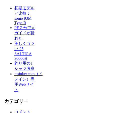
初期モデル
と比較：
sonio 93M
Type R
PE２号で元
ガイドが折
れた
美しくゴツ
い 25
SALTIGA
30000H
釣り用のT
シャツ考察
msinker.com（ド
メイン）専
用Webサイ
ト
カテゴリー
コメント