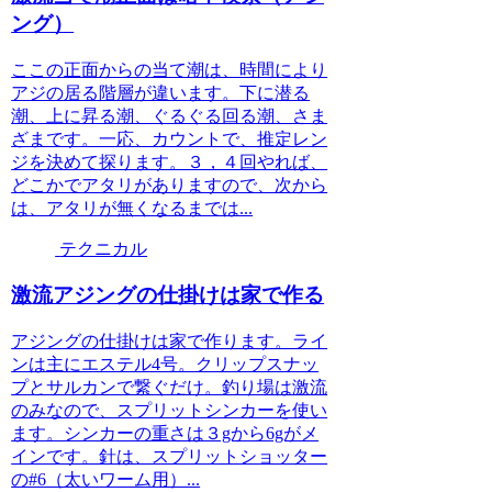
ング）
ここの正面からの当て潮は、時間により
アジの居る階層が違います。下に潜る
潮、上に昇る潮、ぐるぐる回る潮、さま
ざまです。一応、カウントで、推定レン
ジを決めて探ります。３，４回やれば、
どこかでアタリがありますので、次から
は、アタリが無くなるまでは...
テクニカル
激流アジングの仕掛けは家で作る
アジングの仕掛けは家で作ります。ライ
ンは主にエステル4号。クリップスナッ
プとサルカンで繋ぐだけ。釣り場は激流
のみなので、スプリットシンカーを使い
ます。シンカーの重さは３gから6gがメ
インです。針は、スプリットショッター
の#6（太いワーム用）...