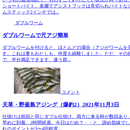
ショートバイト。表層でアシストフックは見切られバイトなし
ムスティック2インチでは...
ダブルワーム
ダブルワームで尺アジ簡単
ダブルワームを付けると、ほとんどの場合（アジがワームを
す。これは妻もわたしも、何度も経験しました。ただ、その
で、半分満足できます。違う群...
コメント
天草・野釜島アジング（爆釣2）2021年11月3日
仕掛けは前回と同じダブル仕掛け。両方に来る時が数回あり
早めに到着。2時間経過。今日はだめ？・・と、諦め気味で
れのポイントが3〜4回程度...