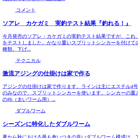
コメント
ソアレ カケガミ 実釣テスト結果『釣れる！』
今月発売のソアレ・カケガミの実釣テスト結果ですが、これ、実に
をテストしました。かなり重いスプリットシンカーを付けての
種類。下げ...
テクニカル
激流アジングの仕掛けは家で作る
アジングの仕掛けは家で作ります。ラインは主にエステル4
のみなので、スプリットシンカーを使います。シンカーの重さ
の#6（太いワーム用）...
ダブルワーム
シーズンに特化したダブルワーム
夏から秋における最も食いつきの良いダブルワーム構成は、アタ