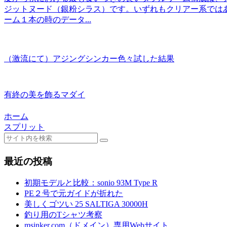
ジットヌード（銀粉シラス）です。いずれもクリアー系では
ーム１本の時のデータ...
（激流にて）アジングシンカー色々試した結果
有終の美を飾るマダイ
ホーム
スプリット
最近の投稿
初期モデルと比較：sonio 93M Type R
PE２号で元ガイドが折れた
美しくゴツい 25 SALTIGA 30000H
釣り用のTシャツ考察
msinker.com（ドメイン）専用Webサイト