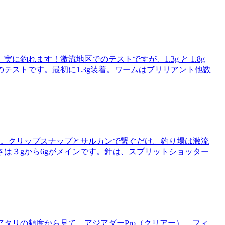
釣れます！激流地区でのテストですが、1.3g と 1.8g
テストです。最初に1.3g装着。ワームはブリリアント他数
号。クリップスナップとサルカンで繋ぐだけ。釣り場は激流
は３gから6gがメインです。針は、スプリットショッター
リの頻度から見て、アジアダーPro（クリアー） + フィ