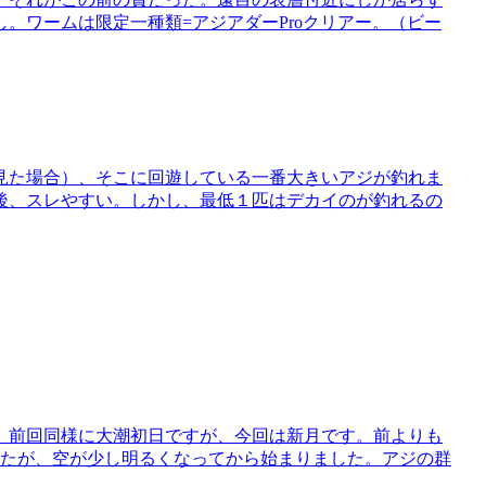
。ワームは限定一種類=アジアダーProクリアー。（ビー
見た場合）、そこに回遊している一番大きいアジが釣れま
後、スレやすい。しかし、最低１匹はデカイのが釣れるの
。前回同様に大潮初日ですが、今回は新月です。前よりも
したが、空が少し明るくなってから始まりました。アジの群