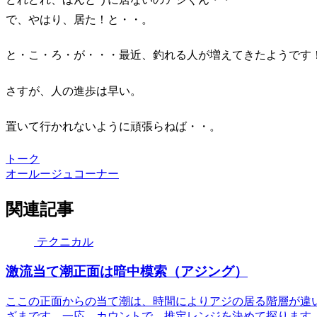
で、やはり、居た！と・・。
と・こ・ろ・が・・・最近、釣れる人が増えてきたようです
さすが、人の進歩は早い。
置いて行かれないように頑張らねば・・。
トーク
オールージュコーナー
関連記事
テクニカル
激流当て潮正面は暗中模索（アジング）
ここの正面からの当て潮は、時間によりアジの居る階層が違
ざまです。一応、カウントで、推定レンジを決めて探ります