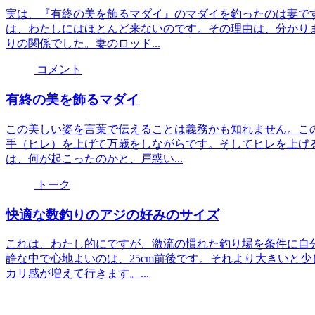
実は、『有終の美を飾るマダイ』のマダイを釣ったのは妻です
は、わたしにはほとんど来ないのです。その理由は、分かり
りの関係でした。妻のロッド...
コメント
有終の美を飾るマダイ
この美しい姿を言葉で伝えることは義務かも知れません。こ
手（ヒレ）を上げて万歳をしながらです。そしてヒレを上げ
は、何が起こったのかと、戸惑い...
トーク
快適な数釣りのアジの好みのサイズ
これは、わたし的にですが、激流の慣れた釣り場を条件に自
静な中で心地よいのは、25cm前後です。それより大きいと
カリ感が増えて行きます。...