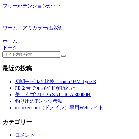
フリーかテンションか・・
ワーム・アミカラーは必須
ホーム
トーク
最近の投稿
初期モデルと比較：sonio 93M Type R
PE２号で元ガイドが折れた
美しくゴツい 25 SALTIGA 30000H
釣り用のTシャツ考察
msinker.com（ドメイン）専用Webサイト
カテゴリー
コメント