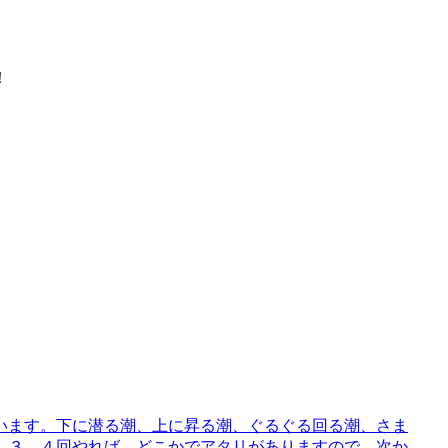
！
います。下に潜る潮、上に昇る潮、ぐるぐる回る潮、さま
。３，４回やれば、どこかでアタリがありますので、次か