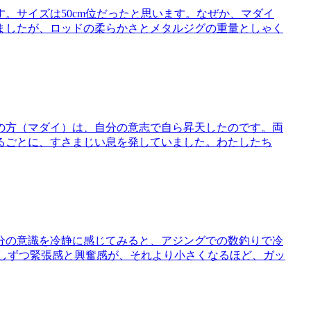
。サイズは50cm位だったと思います。なぜか、マダイ
ましたが、ロッドの柔らかさとメタルジグの重量としゃく
の方（マダイ）は、自分の意志で自ら昇天したのです。両
るごとに、すさまじい息を発していました。わたしたち
分の意識を冷静に感じてみると、アジングでの数釣りで冷
少しずつ緊張感と興奮感が、それより小さくなるほど、ガッ