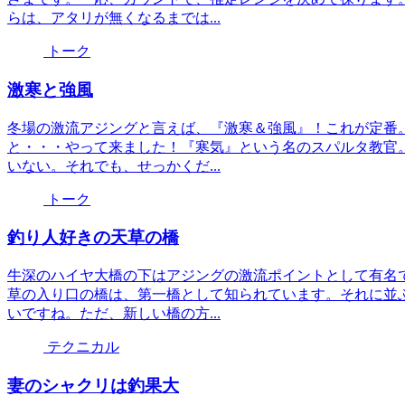
らは、アタリが無くなるまでは...
トーク
激寒と強風
冬場の激流アジングと言えば、『激寒＆強風』！これが定番
と・・・やって来ました！『寒気』という名のスパルタ教官
いない。それでも、せっかくだ...
トーク
釣り人好きの天草の橋
牛深のハイヤ大橋の下はアジングの激流ポイントとして有名
草の入り口の橋は、第一橋として知られています。それに並
いですね。ただ、新しい橋の方...
テクニカル
妻のシャクリは釣果大