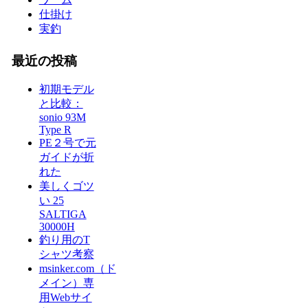
仕掛け
実釣
最近の投稿
初期モデル
と比較：
sonio 93M
Type R
PE２号で元
ガイドが折
れた
美しくゴツ
い 25
SALTIGA
30000H
釣り用のT
シャツ考察
msinker.com（ド
メイン）専
用Webサイ