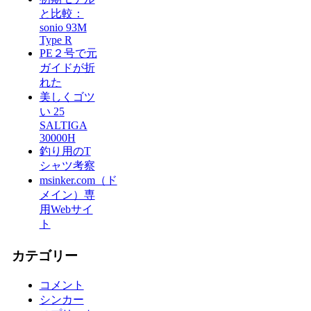
と比較：
sonio 93M
Type R
PE２号で元
ガイドが折
れた
美しくゴツ
い 25
SALTIGA
30000H
釣り用のT
シャツ考察
msinker.com（ド
メイン）専
用Webサイ
ト
カテゴリー
コメント
シンカー