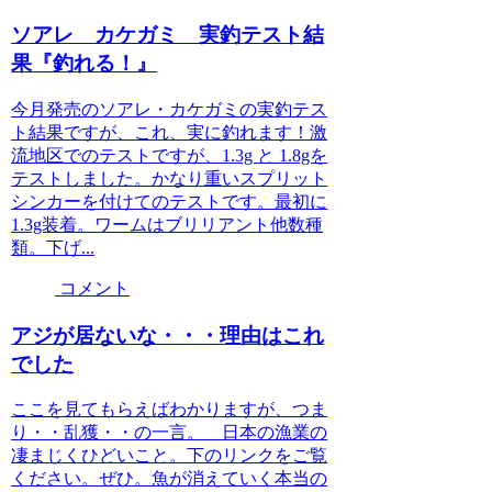
ソアレ カケガミ 実釣テスト結
果『釣れる！』
今月発売のソアレ・カケガミの実釣テス
ト結果ですが、これ、実に釣れます！激
流地区でのテストですが、1.3g と 1.8gを
テストしました。かなり重いスプリット
シンカーを付けてのテストです。最初に
1.3g装着。ワームはブリリアント他数種
類。下げ...
コメント
アジが居ないな・・・理由はこれ
でした
ここを見てもらえばわかりますが、つま
り・・乱獲・・の一言。 日本の漁業の
凄まじくひどいこと。下のリンクをご覧
ください。ぜひ。魚が消えていく本当の