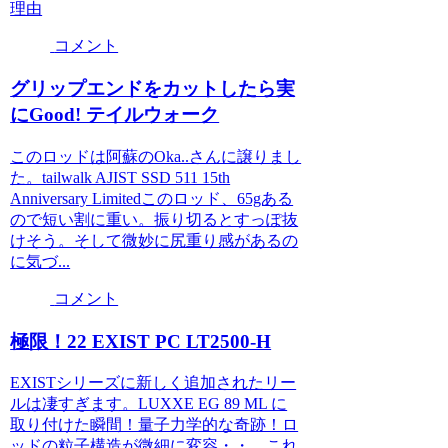
理由
コメント
グリップエンドをカットしたら実
にGood! テイルウォーク
このロッドは阿蘇のOka..さんに譲りまし
た。tailwalk AJIST SSD 511 15th
Anniversary Limitedこのロッド、65gある
ので短い割に重い。振り切るとすっぽ抜
けそう。そして微妙に尻重り感があるの
に気づ...
コメント
極限！22 EXIST PC LT2500-H
EXISTシリーズに新しく追加されたリー
ルは凄すぎます。LUXXE EG 89 ML に
取り付けた瞬間！量子力学的な奇跡！ロ
ッドの粒子構造が微細に変容・・。これ