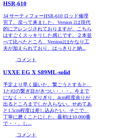
HSR-610
34 サーティフォーHSR-610 ロッド修理
完了。戻って来ました。Version 2は現代
的にアレンジされておりますが、こちら
はすごくスッキリした感じです。２本並
べて比べたところ、Version2はかなり工
夫が加えられており、はっきりと納...
コメント
UXXE EG X S89ML-solid
予定より早く届いた。繋ごうとすると、
1と#2の繋ぎ目がきつい・・・。今まで
になく・・・ぎりぎり。4cm程度余りが
出るところまでしか入らない。せめてあ
と1.5cm程度は差し込みたい。そこで、
丁寧に磨くことにした。最初は10,000番
で・・。し...
コメント