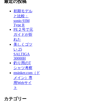
最近の投稿
初期モデル
と比較：
sonio 93M
Type R
PE２号で元
ガイドが折
れた
美しくゴツ
い 25
SALTIGA
30000H
釣り用のT
シャツ考察
msinker.com（ド
メイン）専
用Webサイ
ト
カテゴリー