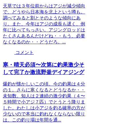
天草では３年位前からはアジが減少傾向
で、どうやら日本海を北上という噂も。
調べてみると割とそのような傾向にあ
り。また、今年はアジの成長も遅く、例
年に比べてちっさい。アジングロッドは
たくさんあるんだけどね・・もう、必要
なくなるのか・・どうだろ。...
コメント
寒・晴天必須〜次第に釣果激少そ
して完了か激流野釜デイアジング
爆釣が懐かしいこの頃。今の釣果は４分
の１。さらに寒くなるとどうなるか・・
未知数。知人は２連続の激少釣果（４〜
５時間で小アジ７匹）でとうとう降りま
した。わたしは小アジを釣る確率の方が
少ないので本当に釣れなくならない限り
は、この釣り場は年間を通...