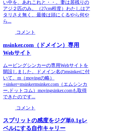
い中を、あれこれと・・。妻は居残りの
アジ２匹のみ。（27cm程度）わたしはア
タリさえ無く、最後は頭にくるやら何や
ら...
コメント
msinker.com（ドメイン）専用
Webサイト
ムービングシンカーの専用Webサイトを
開設しました。ドメイン名のmsinkerに付
いて。m（movingの略）
+sinker=msinkermsinker.com（エムシンカ
ー.ドットコム）movingsinker.comも取得
できたのです...
コメント
スプリットの感度をジグ単0.1gレ
ベルにする自作キャリー