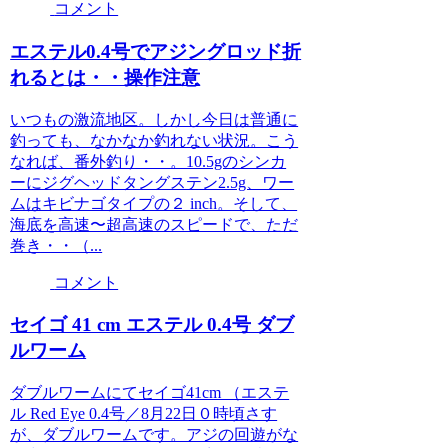
コメント
エステル0.4号でアジングロッド折
れるとは・・操作注意
いつもの激流地区。しかし今日は普通に
釣っても、なかなか釣れない状況。こう
なれば、番外釣り・・。10.5gのシンカ
ーにジグヘッドタングステン2.5g、ワー
ムはキビナゴタイプの２ inch。そして、
海底を高速〜超高速のスピードで、ただ
巻き・・（...
コメント
セイゴ 41 cm エステル 0.4号 ダブ
ルワーム
ダブルワームにてセイゴ41cm （エステ
ル Red Eye 0.4号／8月22日０時頃さす
が、ダブルワームです。アジの回遊がな