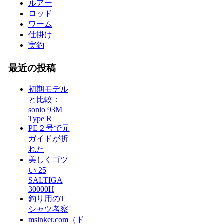
ルアー
ロッド
ワーム
仕掛け
実釣
最近の投稿
初期モデル
と比較：
sonio 93M
Type R
PE２号で元
ガイドが折
れた
美しくゴツ
い 25
SALTIGA
30000H
釣り用のT
シャツ考察
msinker.com（ド