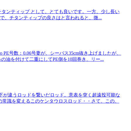
-tip はチタンティップ として、とても良いです。一方、少し長い
 で、チタンティップの良さはと言われると、微...
ro PE号数：0.06号妻が、シーバス35cm抜き上げましたが、
の油を付けて二重にしてPE側を10回巻き、リー...
上と下が違うロッドを繋いだロッド。意表を突く超遠投可能な
の常識を変えるこのケンタウロスロッド・・さて、この、