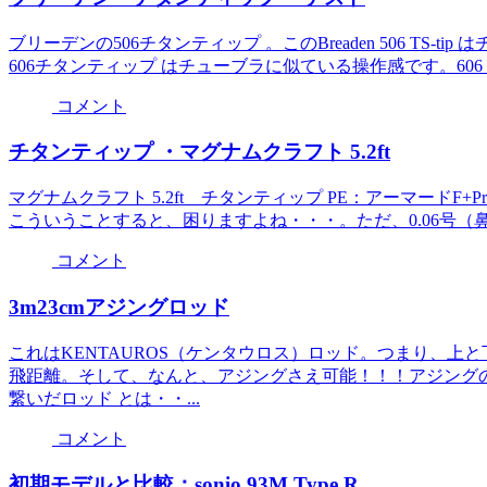
ブリーデンの506チタンティップ 。このBreaden 506 TS
606チタンティップ はチューブラに似ている操作感です。606
コメント
チタンティップ ・マグナムクラフト 5.2ft
マグナムクラフト 5.2ft チタンティップ PE：アーマードF+P
こういうことすると、困りますよね・・・。ただ、0.06号（鼻
コメント
3m23cmアジングロッド
これはKENTAUROS（ケンタウロス）ロッド。つまり、
飛距離。そして、なんと、アジングさえ可能！！！アジング
繋いだロッド とは・・...
コメント
初期モデルと比較：sonio 93M Type R