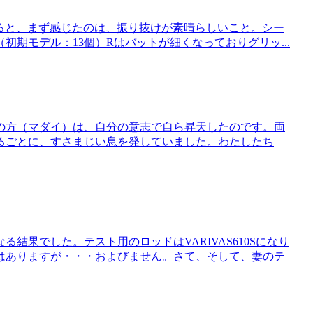
イプを手にすると、まず感じたのは、振り抜けが素晴らしいこと。シー
初期モデル：13個）Rはバットが細くなっておりグリッ...
の方（マダイ）は、自分の意志で自ら昇天したのです。両
るごとに、すさまじい息を発していました。わたしたち
結果でした。テスト用のロッドはVARIVAS610Sになり
はありますが・・・およびません。さて、そして、妻のテ