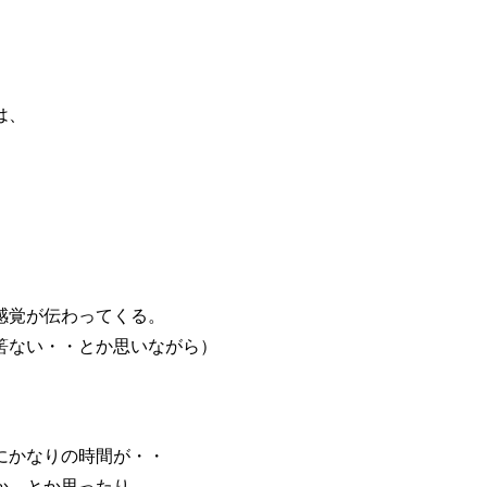
は、
。
感覚が伝わってくる。
筈ない・・とか思いながら）
。
にかなりの時間が・・
か、とか思ったり、