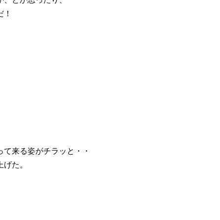
だ！
って来る姿がチラッと・・
上げた。