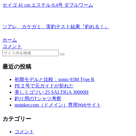
セイゴ 41 cm エステル 0.4号 ダブルワーム
ソアレ カケガミ 実釣テスト結果『釣れる！』
ホーム
コメント
最近の投稿
初期モデルと比較：sonio 93M Type R
PE２号で元ガイドが折れた
美しくゴツい 25 SALTIGA 30000H
釣り用のTシャツ考察
msinker.com（ドメイン）専用Webサイト
カテゴリー
コメント