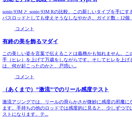
sonio 93M と sonio 93M Rの比較。この新しいタ
バスロッドとしても使えそうなしなやかさ。ガイド数：12個（
コメント
有終の美を飾るマダイ
この美しい姿を言葉で伝えることは義務かも知れません。こ
手（ヒレ）を上げて万歳をしながらです。そしてヒレを上げ
は、何が起こったのかと、戸惑い...
コメント
（あくまで）”激流”でのリール感度テスト
激流アジングでは、リールの滑らかさが微妙に感度の邪魔になる
ます。手持ちの他のロッドでは感度的に見ると、少しずつで
ストになります。テ...