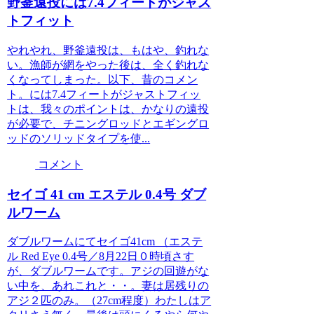
野釜遠投には7.4フィートがジャス
トフィット
やれやれ、野釜遠投は、もはや、釣れな
い。漁師が網をやった後は、全く釣れな
くなってしまった。以下、昔のコメン
ト。には7.4フィートがジャストフィッ
トは、我々のポイントは、かなりの遠投
が必要で、チニングロッドとエギングロ
ッドのソリッドタイプを使...
コメント
セイゴ 41 cm エステル 0.4号 ダブ
ルワーム
ダブルワームにてセイゴ41cm （エステ
ル Red Eye 0.4号／8月22日０時頃さす
が、ダブルワームです。アジの回遊がな
い中を、あれこれと・・。妻は居残りの
アジ２匹のみ。（27cm程度）わたしはア