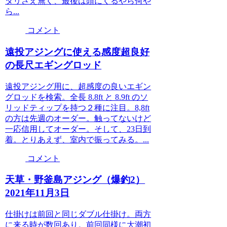
タリさえ無く、最後は頭にくるやら何や
ら...
コメント
遠投アジングに使える感度超良好
の長尺エギングロッド
遠投アジング用に、超感度の良いエギン
グロッドを検索。全長 8.8ft と 8.9ft のソ
リッドティップを持つ２種に注目。8,8ft
の方は先週のオーダー。触ってないけど
一応信用してオーダー。そして、23日到
着。とりあえず、室内で振ってみる。...
コメント
天草・野釜島アジング（爆釣2）
2021年11月3日
仕掛けは前回と同じダブル仕掛け。両方
に来る時が数回あり。前回同様に大潮初