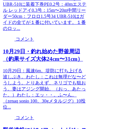
UBR-510に装着下巻PE0.2号：40mエステ
ル レッドアイ0.3号：15m〜20m中間リー
ダー50cm：フロロ1.5号34 UBR-510はガ
イドの全てが１番に付いています。１番
のロッ...
コメント
10月29日・釣れ始めた野釜周辺
（釣果サイズ大体24cm〜31cm）
10月29日：風速6m。堤防に打ち上げる
波しぶき。わたし：これは無理だな〜ど
うしよう。とりあえず、ネリゴでも狙お
う。妻はアジング開始。（おっ、あたっ
た。）わたし：エッ・・。ふ〜ん。
（zenaq sonio 100。30gメタルジグ）10投
位...
コメント