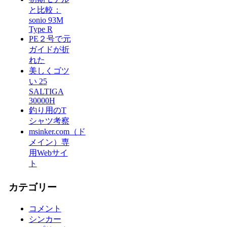
と比較：
sonio 93M
Type R
PE２号で元
ガイドが折
れた
美しくゴツ
い 25
SALTIGA
30000H
釣り用のT
シャツ考察
msinker.com（ド
メイン）専
用Webサイ
ト
カテゴリー
コメント
シンカー