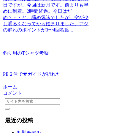
日ですが、今回は新月です。前よりも早
めに到着。2時間経過。今日はだ
め？・・と、諦め気味でしたが、空が少
し明るくなってから始まりました。アジ
の群れのポイントが3〜4回程度...
釣り用のTシャツ考察
PE２号で元ガイドが折れた
ホーム
コメント
最近の投稿
初期モデル