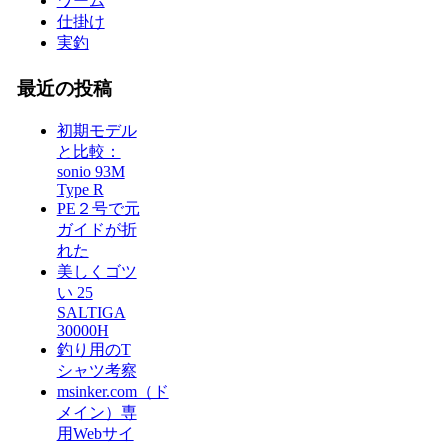
ワーム
仕掛け
実釣
最近の投稿
初期モデル
と比較：
sonio 93M
Type R
PE２号で元
ガイドが折
れた
美しくゴツ
い 25
SALTIGA
30000H
釣り用のT
シャツ考察
msinker.com（ド
メイン）専
用Webサイ